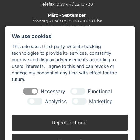
Telefax: 0 27 44 / 92 10 - 30
März - September
Montag - Freitag 07.00 - 18.00 Uhr
Samstag 07.00 - 12.00 Uhr
We use cookies!
Oktober - Februar
Montag - Freitag 07.30 - 17.30 Uhr
This site uses third-party website tracking
Samstag 07.30 - 12.00 Uhr
technologies to provide its services, constantly
improve and display advertisements according to
Filiale Burbach
users' interests. I agree to this and can revoke or
Ernst-Heinkel-Straße 12
change my consent at any time with effect for the
57299 Burbach
future.
Telefon: 0 27 36 / 44 29 - 0
Fax: 0 27 36 / 49 10 62
Necessary
Functional
E-Mail:
info(at)stuenn-baustoffe.de
Analytics
Marketing
März - September
Montag - Freitag 07.30 - 17.30 Uhr
Samstag 07.30 - 12.00 Uhr
Reject optional
Oktober - Februar
Montag - Freitag 07.30 - 17.30 Uhr