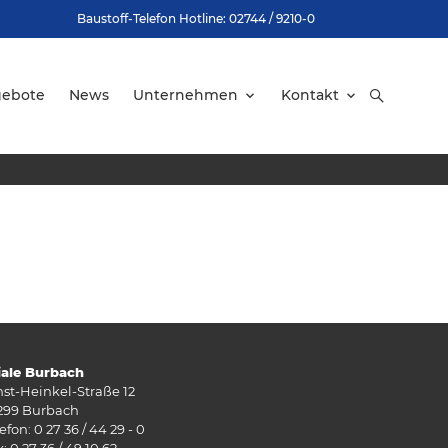
Baustoff-Telefon Hotline: 02744 / 9210-0
gebote
News
Unternehmen
Kontakt
Startseite
/
Angebote
liale Burbach
nst-Heinkel-Straße 12
299 Burbach
efon: 0 27 36 / 44 29 - 0
: 0 27 36 / 49 10 62