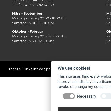
Telefax: 0 27 44 / 92 10 - 30
E-
März - September
Mä
Montag - Freitag 07.00 - 18.00 Uhr
Mo
Samstag 07.00 - 12.00 Uhr
Sa
Oktober - Februar
Ok
Montag - Freitag 07.30 - 17.30 Uhr
Mo
Samstag 07.30 - 12.00 Uhr
Sa
We use cookies!
Unsere Einkaufskooperation
This site uses third-party websi
improve and display advertisemen
revoke or change my consent at 
Necessary