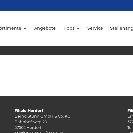
ortimente
Angebote
Tipps
Service
Stellenan
Filiale Herdorf
Fi
Bernd Stünn GmbH & Co. KG
Er
Bahnhofsweg 20
57
57562 Herdorf
Tel
Telefon: 0 27 44 / 92 10 - 0
Fax