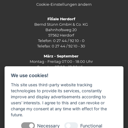
Cookie-Einstellungen ändern
Filiale Herdorf
Bernd Stünn GmbH & Co. KG
Bahnhofsweg 20
57562 Herdorf
Telefon: 0 27 44 / 92 10 - 0
Telefax: 0 27 44 / 92 10 - 30
März - September
Montag - Freitag 07.00 - 18.00 Uhr
Samstag 07.00 - 12.00 Uhr
We use cookies!
Oktober - Februar
Montag - Freitag 07.30 - 17.30 Uhr
This site uses third-party website tracking
Samstag 07.30 - 12.00 Uhr
technologies to provide its services, constantly
improve and display advertisements according to
Filiale Burbach
users' interests. I agree to this and can revoke or
Ernst-Heinkel-Straße 12
change my consent at any time with effect for the
57299 Burbach
future.
Telefon: 0 27 36 / 44 29 - 0
Fax: 0 27 36 / 49 10 62
Necessary
Functional