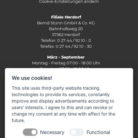
Cookie-Einstellungen ändern
Filiale Herdorf
Bernd Stünn GmbH & Co. KG
Bahnhofsweg 20
57562 Herdorf
Telefon: 0 27 44 / 92 10 - 0
Telefax: 0 27 44 / 92 10 - 30
März - September
Montag - Freitag 07.00 - 18.00 Uhr
Samstag 07.00 - 12.00 Uhr
We use cookies!
Oktober - Februar
Montag - Freitag 07.30 - 17.30 Uhr
This site uses third-party website tracking
Samstag 07.30 - 12.00 Uhr
technologies to provide its services, constantly
improve and display advertisements according to
Filiale Burbach
users' interests. I agree to this and can revoke or
Ernst-Heinkel-Straße 12
change my consent at any time with effect for the
57299 Burbach
future.
Telefon: 0 27 36 / 44 29 - 0
Fax: 0 27 36 / 49 10 62
Necessary
Functional
E-Mail:
info(at)stuenn-baustoffe.de