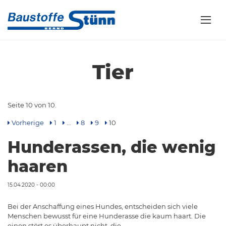
Tier
Seite 10 von 10.
Vorherige
1
…
8
9
10
Hunderassen, die wenig
haaren
15.04.2020 - 00:00
Bei der Anschaffung eines Hundes, entscheiden sich viele
Menschen bewusst für eine Hunderasse die kaum haart. Die
einen stört es überhaupt nicht, die…