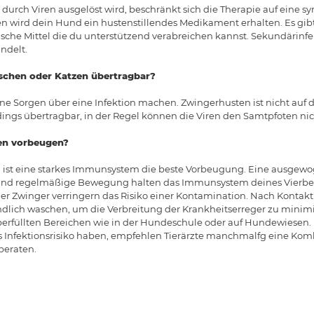
durch Viren ausgelöst wird, beschränkt sich die Therapie auf eine
en wird dein Hund ein hustenstillendes Medikament erhalten. Es gib
che Mittel die du unterstützend verabreichen kannst. Sekundärinfe
ndelt.
schen oder Katzen übertragbar?
e Sorgen über eine Infektion machen. Zwingerhusten ist nicht auf
erdings übertragbar, in der Regel können die Viren den Samtpfoten ni
en vorbeugen?
ist eine starkes Immunsystem die beste Vorbeugung. Eine ausgewo
d regelmäßige Bewegung halten das Immunsystem deines Vierbein
r Zwinger verringern das Risiko einer Kontamination. Nach Konta
ndlich waschen, um die Verbreitung der Krankheitserreger zu minimi
 überfüllten Bereichen wie in der Hundeschule oder auf Hundewiesen.
s Infektionsrisiko haben, empfehlen Tierärzte manchmalfg eine Komb
beraten.