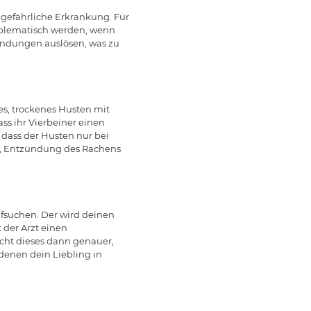
efährliche Erkrankung. Für
blematisch werden, wenn
ündungen auslösen, was zu
tes, trockenes Husten mit
s ihr Vierbeiner einen
 dass der Husten nur bei
r, Entzündung des Rachens
ufsuchen. Der wird deinen
 der Arzt einen
cht dieses dann genauer,
 denen dein Liebling in