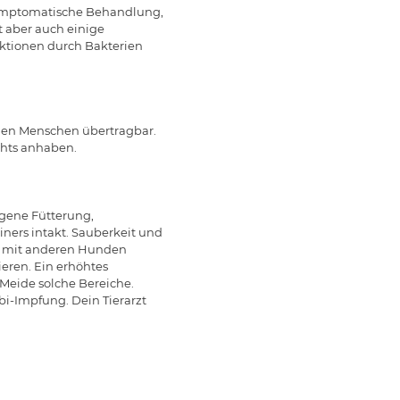
 symptomatische Behandlung,
t aber auch einige
ktionen durch Bakterien
 den Menschen übertragbar.
chts anhaben.
gene Fütterung,
ers intakt. Sauberkeit und
kt mit anderen Hunden
eren. Ein erhöhtes
 Meide solche Bereiche.
i-Impfung. Dein Tierarzt