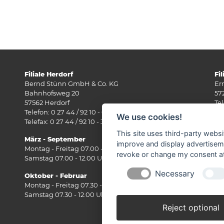
Filiale Herdorf
Fi
Bernd Stünn GmbH & Co. KG
Er
Bahnhofsweg 20
57
57562 Herdorf
Tel
Telefon: 0 27 44 / 92 10 - 0
Fax
We use cookies!
Telefax: 0 27 44 / 92 10 - 30
E-
This site uses third-party websi
März - September
Mä
improve and display advertisemen
Montag - Freitag 07.00 - 18.00 Uhr
Mo
revoke or change my consent at 
Samstag 07.00 - 12.00 Uhr
Sa
Necessary
Oktober - Februar
Ok
Montag - Freitag 07.30 - 17.30 Uhr
Mo
Samstag 07.30 - 12.00 Uhr
Sa
Reject optional