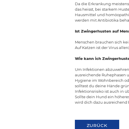
Da die Erkrankung meistens 
das heisst, bei starkem Hust
Hausmittel und homöopathis
werden mit Antibiotika beha
Ist Zwingerhusten auf Men
Menschen brauchen sich kein
Auf Katzen ist der Virus all
Wie kann ich Zwingerhust
Um Infektionen abzuwehren 
ausreichende Ruhephasen un
Hygiene im Wohnbereich ode
solltest du deine Hände grü
Infektionsrisiko ist auch in
Sollte dein Hund ein höhere
wird dich dazu ausreichend 
ZURÜCK