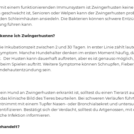
it einem funktionierenden Immunsystem ist Zwingerhusten keine g
eschwächt ist, Senioren oder Welpen kann der Zwingerhusten pro
f den Schleimhäuten ansiedeln. Die Bakterien können schwere Entz
ng führen kann.
kenne ich Zwingerhusten?
ie Inkubationszeit zwischen 2 und 30 Tagen. In erster Linie zählt lau
Symptom. Manche Hundehalter denken im ersten Moment häufig, das
 Der Husten kann dauerhaft auftreten, aber es ist genauso möglich,
l beim Spielen auftritt. Weitere Symptome können Schnupfen, Fiebe
Bindehautentzündung sein.
ein Hund an Zwingerhusten erkrankt ist, solltest du einen Tierarzt a
as klinische Bild des Tieres beurteilen. Bei schweren Verläufen führt
ntnimmt mit einem Tupfer Nasen- oder Bronchialsekret und untersu
tifizieren. Bestätigt sich der Verdacht, solltest du Artgenossen, mit
che Infektion informieren.
ehandelt?