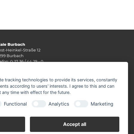
liale Burbach
nst-Heinkel-Straße 12
299 Burbach
efon: 0 27 36 / 44 29 - 0
: 0 27 36 / 49 10 62
Mail:
info(at)stuenn-baustoffe.de
te tracking technologies to provide its services, constantly
rz - September
ts according to users' interests. I agree to this and can
ntag - Freitag 07.30 - 17.30 Uhr
any time with effect for the future.
mstag 07.30 - 12.00 Uhr
Functional
Analytics
Marketing
tober - Februar
ntag - Freitag 07.30 - 17.30 Uhr
mstag 07.30 - 12.00 Uhr
Accept all