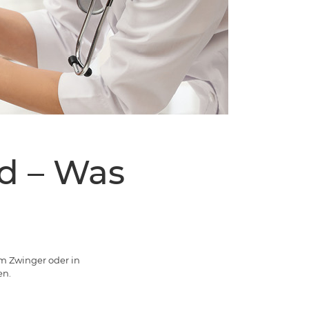
d – Was
m Zwinger oder in
en.