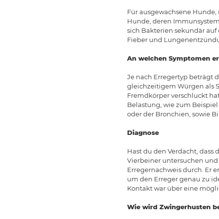
Für ausgewachsene Hunde, m
Hunde, deren Immunsystem g
sich Bakterien sekundär au
Fieber und Lungenentzündu
An welchen Symptomen er
Je nach Erregertyp beträgt d
gleichzeitigem Würgen als 
Fremdkörper verschluckt hat.
Belastung, wie zum Beispie
oder der Bronchien, sowie 
Diagnose
Hast du den Verdacht, dass d
Vierbeiner untersuchen und d
Erregernachweis durch. Er e
um den Erreger genau zu iden
Kontakt war über eine mögli
Wie wird Zwingerhusten b