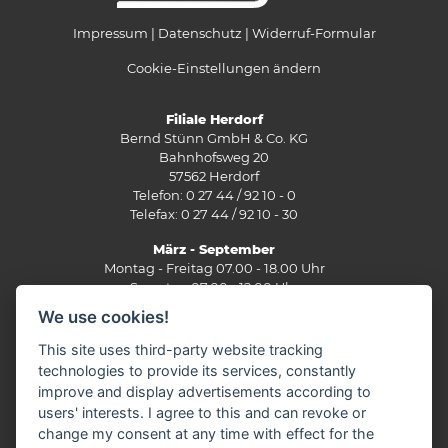
Impressum
Datenschutz
Widerruf-Formular
Cookie-Einstellungen ändern
Filiale Herdorf
Bernd Stünn GmbH & Co. KG
Bahnhofsweg 20
57562 Herdorf
Telefon: 0 27 44 / 92 10 - 0
Telefax: 0 27 44 / 92 10 - 30
März - September
Montag - Freitag 07.00 - 18.00 Uhr
Samstag 07.00 - 12.00 Uhr
We use cookies!
Oktober - Februar
Montag - Freitag 07.30 - 17.30 Uhr
This site uses third-party website tracking
Samstag 07.30 - 12.00 Uhr
technologies to provide its services, constantly
improve and display advertisements according to
Filiale Burbach
users' interests. I agree to this and can revoke or
Ernst-Heinkel-Straße 12
change my consent at any time with effect for the