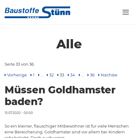
Alle
Seite 33 von 36.
Vorherige
1
…
32
33
34
…
36
Nächste
Müssen Goldhamster
baden?
15.07.2020 - 00:00
So ein kleiner, flauschiger Mitbewohner ist für viele Menschen
eine Bereicherung. Goldhamster sind vor allem bei Kindern
sehr beliebt. Doch auch wenn…