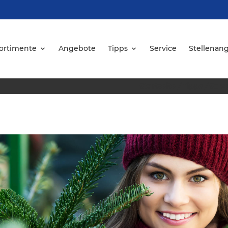
ortimente
Angebote
Tipps
Service
Stellenan
Startseite
/
Tipps
/
So v