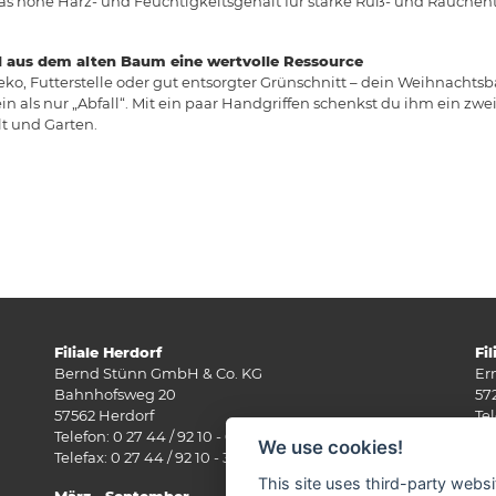
das hohe Harz- und Feuchtigkeitsgehalt für starke Ruß- und Rauch
d aus dem alten Baum eine wertvolle Ressource
eko, Futterstelle oder gut entsorgter Grünschnitt – dein Weihnach
in als nur „Abfall“. Mit ein paar Handgriffen schenkst du ihm ein zwe
t und Garten.
Filiale Herdorf
Fi
Bernd Stünn GmbH & Co. KG
Er
Bahnhofsweg 20
57
57562 Herdorf
Tel
Telefon: 0 27 44 / 92 10 - 0
Fax
We use cookies!
Telefax: 0 27 44 / 92 10 - 30
E-
This site uses third-party websi
März - September
Mä