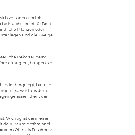
sich zersägen und als
che Mulchschicht für Beete
indliche Pflanzen oder
äuter legen und die Zweige
nterliche Deko zaubern:
orb arrangiert, bringen sie
 oder hingelegt, bietet er
ängen – so wird aus dem
gen gelassen, dient der
t. Wichtig ist dann eine
 dein Baum professionell
der im Ofen als Frischholz