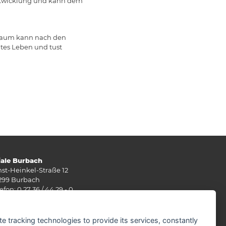
entwicklung und kann dem
tsbaum kann nach den
ites Leben und tust
liale Burbach
nst-Heinkel-Straße 12
299 Burbach
efon: 0 27 36 / 44 29 - 0
: 0 27 36 / 49 10 62
Mail:
info(at)stuenn-baustoffe.de
te tracking technologies to provide its services, constantly
rz - September