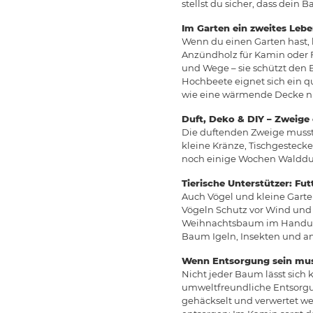
stellst du sicher, dass dein
Im Garten ein zweites Leb
Wenn du einen Garten hast, 
Anzündholz für Kamin oder F
und Wege – sie schützt den 
Hochbeete eignet sich ein q
wie eine wärmende Decke n
Duft, Deko & DIY – Zweige 
Die duftenden Zweige musst 
kleine Kränze, Tischgestecke
noch einige Wochen Walddu
Tierische Unterstützer: Fu
Auch Vögel und kleine Garte
Vögeln Schutz vor Wind und 
Weihnachtsbaum im Handumdre
Baum Igeln, Insekten und and
Wenn Entsorgung sein muss
Nicht jeder Baum lässt sich 
umweltfreundliche Entsorgu
gehäckselt und verwertet wer