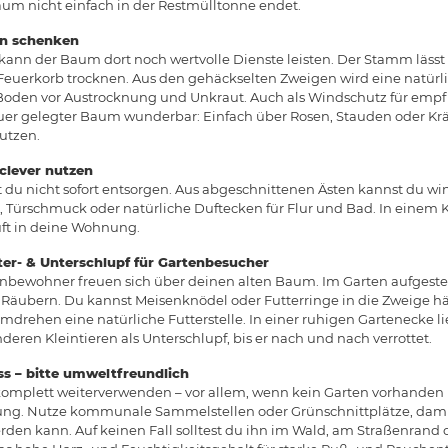
 Baum nicht einfach in der Restmülltonne endet.
en schenken
kann der Baum dort noch wertvolle Dienste leisten. Der Stamm lässt 
euerkorb trocknen. Aus den gehäckselten Zweigen wird eine natürli
Boden vor Austrocknung und Unkraut. Auch als Windschutz für empf
uer gelegter Baum wunderbar: Einfach über Rosen, Stauden oder Kr
utzen.
clever nutzen
du nicht sofort entsorgen. Aus abgeschnittenen Ästen kannst du wi
, Türschmuck oder natürliche Duftecken für Flur und Bad. In einem K
ft in deine Wohnung.
tter- & Unterschlupf für Gartenbesucher
nbewohner freuen sich über deinen alten Baum. Im Garten aufgestellt
Räubern. Du kannst Meisenknödel oder Futterringe in die Zweige h
hen eine natürliche Futterstelle. In einer ruhigen Gartenecke lie
eren Kleintieren als Unterschlupf, bis er nach und nach verrottet.
 – bitte umweltfreundlich
komplett weiterverwenden – vor allem, wenn kein Garten vorhanden is
ng. Nutze kommunale Sammelstellen oder Grünschnittplätze, damit
den kann. Auf keinen Fall solltest du ihn im Wald, am Straßenrand o