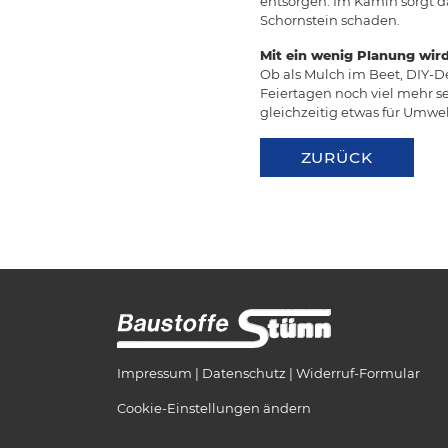
entsorgen: Im Kamin sorgt 
Schornstein schaden.
Mit ein wenig Planung wir
Ob als Mulch im Beet, DIY-D
Feiertagen noch viel mehr se
gleichzeitig etwas für Umwel
ZURÜCK
Impressum
Datenschutz
Widerruf-Formular
Cookie-Einstellungen ändern