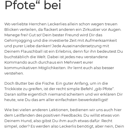
Pfote“ bei
Wo verliebte Herrchen Leckerlies allein schon wegen treuen
Blicken verteilen, da flackert anderen ein Zirkustier vor Augen.
Manege frei! Gut so! Dein bester Freund wird Dir das
Gehirnjogging und die investierte Zeit mit Aufmerksamkeit
und purer Liebe danken! Jede Auseinandersetzung mit
Deinem Flauschball ist ein Erlebnis, denn für ihn bedeutest Du
buchstäblich die Welt. Dabei ist jedes neu verstandene
Kommando auch durchaus ein Mehrwert eurer
kommunikativen Möglichkeiten. Ihr lernt euch also besser
verstehen.
Doch Butter bei die Fische. Ein guter Anfang, um in die
Trickkiste zu greifen, ist der recht simple Befehl „gib Pfote“.
Daran sollte eigentlich niemand scheitern und wir erklären Dir
heute, wie Du das am aller einfachsten bewerkstelligst!
Wie bei vielen anderen Lektionen, bedienen wir uns auch hier
dem Leitfanden des positiven Feedbacks. Du willst etwas von
Deinem Hund, also gibst Du ihm auch etwas dafür. Recht
simpel, oder? Es werden also Leckerlis benötigt, aber nein, Dein