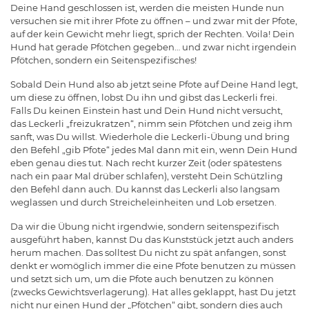
Deine Hand geschlossen ist, werden die meisten Hunde nun
versuchen sie mit ihrer Pfote zu öffnen – und zwar mit der Pfote,
auf der kein Gewicht mehr liegt, sprich der Rechten. Voila! Dein
Hund hat gerade Pfötchen gegeben… und zwar nicht irgendein
Pfötchen, sondern ein Seitenspezifisches!
Sobald Dein Hund also ab jetzt seine Pfote auf Deine Hand legt,
um diese zu öffnen, lobst Du ihn und gibst das Leckerli frei.
Falls Du keinen Einstein hast und Dein Hund nicht versucht,
das Leckerli „freizukratzen“, nimm sein Pfötchen und zeig ihm
sanft, was Du willst. Wiederhole die Leckerli-Übung und bring
den Befehl „gib Pfote“ jedes Mal dann mit ein, wenn Dein Hund
eben genau dies tut. Nach recht kurzer Zeit (oder spätestens
nach ein paar Mal drüber schlafen), versteht Dein Schützling
den Befehl dann auch. Du kannst das Leckerli also langsam
weglassen und durch Streicheleinheiten und Lob ersetzen.
Da wir die Übung nicht irgendwie, sondern seitenspezifisch
ausgeführt haben, kannst Du das Kunststück jetzt auch anders
herum machen. Das solltest Du nicht zu spät anfangen, sonst
denkt er womöglich immer die eine Pfote benutzen zu müssen
und setzt sich um, um die Pfote auch benutzen zu können
(zwecks Gewichtsverlagerung). Hat alles geklappt, hast Du jetzt
nicht nur einen Hund der „Pfötchen“ gibt, sondern dies auch