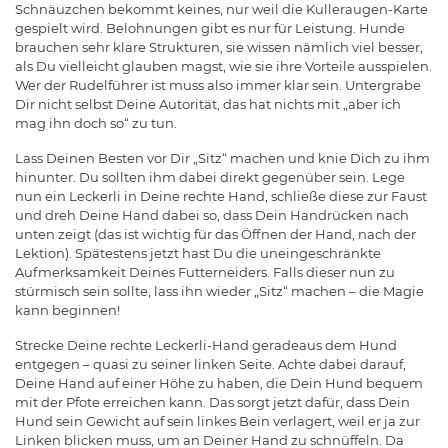
Schnäuzchen bekommt keines, nur weil die Kulleraugen-Karte
gespielt wird. Belohnungen gibt es nur für Leistung. Hunde
brauchen sehr klare Strukturen, sie wissen nämlich viel besser,
als Du vielleicht glauben magst, wie sie ihre Vorteile ausspielen.
Wer der Rudelführer ist muss also immer klar sein. Untergrabe
Dir nicht selbst Deine Autorität, das hat nichts mit „aber ich
mag ihn doch so“ zu tun.
Lass Deinen Besten vor Dir „Sitz“ machen und knie Dich zu ihm
hinunter. Du sollten ihm dabei direkt gegenüber sein. Lege
nun ein Leckerli in Deine rechte Hand, schließe diese zur Faust
und dreh Deine Hand dabei so, dass Dein Handrücken nach
unten zeigt (das ist wichtig für das Öffnen der Hand, nach der
Lektion). Spätestens jetzt hast Du die uneingeschränkte
Aufmerksamkeit Deines Futterneiders. Falls dieser nun zu
stürmisch sein sollte, lass ihn wieder „Sitz“ machen – die Magie
kann beginnen!
Strecke Deine rechte Leckerli-Hand geradeaus dem Hund
entgegen – quasi zu seiner linken Seite. Achte dabei darauf,
Deine Hand auf einer Höhe zu haben, die Dein Hund bequem
mit der Pfote erreichen kann. Das sorgt jetzt dafür, dass Dein
Hund sein Gewicht auf sein linkes Bein verlagert, weil er ja zur
Linken blicken muss, um an Deiner Hand zu schnüffeln. Da