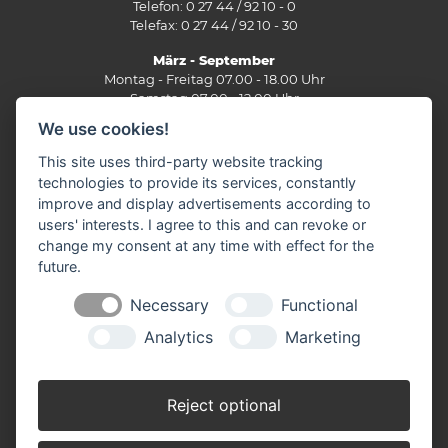
Telefon: 0 27 44 / 92 10 - 0
Telefax: 0 27 44 / 92 10 - 30
März - September
Montag - Freitag 07.00 - 18.00 Uhr
Samstag 07.00 - 12.00 Uhr
We use cookies!
Oktober - Februar
Montag - Freitag 07.30 - 17.30 Uhr
This site uses third-party website tracking
Samstag 07.30 - 12.00 Uhr
technologies to provide its services, constantly
improve and display advertisements according to
Filiale Burbach
users' interests. I agree to this and can revoke or
Ernst-Heinkel-Straße 12
change my consent at any time with effect for the
57299 Burbach
future.
Telefon: 0 27 36 / 44 29 - 0
Fax: 0 27 36 / 49 10 62
Necessary
Functional
E-Mail:
info(at)stuenn-baustoffe.de
Analytics
Marketing
März - September
Montag - Freitag 07.30 - 17.30 Uhr
Samstag 07.30 - 12.00 Uhr
Reject optional
Oktober - Februar
Montag - Freitag 07.30 - 17.30 Uhr