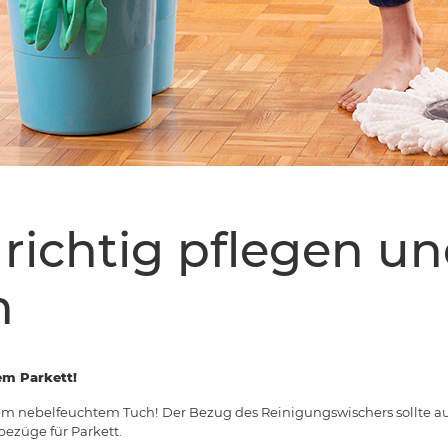
 richtig pflegen u
n
em Parkett!
nem nebelfeuchtem Tuch!
Der Bezug des Reinigungswischers sollte au
bezüge für Parkett.