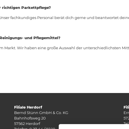
 richtigen Parkettpflege?
nser fachkundiges Personal berät dich gerne und beantwortet dein
 Reinigungs- und Pflegemittel?
im Markt. Wir haben eine große Auswahl der unterschiedlichsten Mitt
Filiale Herdorf
Fi
Bernd Stünn GmbH & Co. KG
Er
Bahnhofsweg 20
57
57562 Herdorf
Tel
Telefon: 0 27 44 / 92 10 - 0
Fax