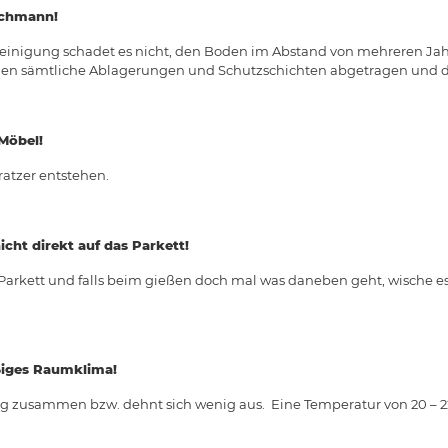
achmann!
d Reinigung schadet es nicht, den Boden im Abstand von mehreren 
rden sämtliche Ablagerungen und Schutzschichten abgetragen und d
 Möbel!
atzer entstehen.
cht direkt auf das Parkett!
 Parkett und falls beim gießen doch mal was daneben geht, wische e
ßiges Raumklima!
g zusammen bzw. dehnt sich wenig aus. Eine Temperatur von 20 – 22 °