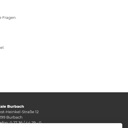
e Fragen.
el.
liale Burbach
nst-Heinkel-Straße 12
299 Burbach
efon: 0 27 36 / 44 29 - 0
: 0 27 36 / 49 10 62