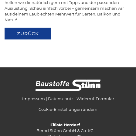
helfen wir dir natürlich gern mit Tipps und der passenden
Ausrüstung. Schau einfach vorbei – gemeinsam machen wir
aus deinem Laub echten Mehrwert für Garten, Balkon und
Natur!
ZURÜCK
Impressum
Datenschutz
Widerruf-Formular
Cookie-Einstellungen ändern
Filiale Herdorf
Bernd Stünn GmbH & Co. KG