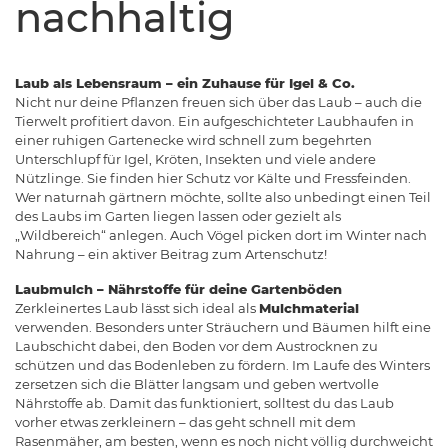
nachhaltig
Laub als Lebensraum – ein Zuhause für Igel & Co.
Nicht nur deine Pflanzen freuen sich über das Laub – auch die
Tierwelt profitiert davon. Ein aufgeschichteter Laubhaufen in
einer ruhigen Gartenecke wird schnell zum begehrten
Unterschlupf für Igel, Kröten, Insekten und viele andere
Nützlinge. Sie finden hier Schutz vor Kälte und Fressfeinden.
Wer naturnah gärtnern möchte, sollte also unbedingt einen Teil
des Laubs im Garten liegen lassen oder gezielt als
„Wildbereich“ anlegen. Auch Vögel picken dort im Winter nach
Nahrung – ein aktiver Beitrag zum Artenschutz!
Laubmulch – Nährstoffe für deine Gartenböden
Zerkleinertes Laub lässt sich ideal als
Mulchmaterial
verwenden. Besonders unter Sträuchern und Bäumen hilft eine
Laubschicht dabei, den Boden vor dem Austrocknen zu
schützen und das Bodenleben zu fördern. Im Laufe des Winters
zersetzen sich die Blätter langsam und geben wertvolle
Nährstoffe ab. Damit das funktioniert, solltest du das Laub
vorher etwas zerkleinern – das geht schnell mit dem
Rasenmäher, am besten, wenn es noch nicht völlig durchweicht