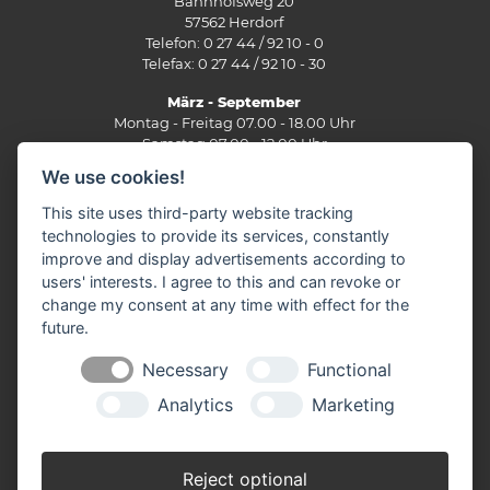
Bahnhofsweg 20
57562 Herdorf
Telefon: 0 27 44 / 92 10 - 0
Telefax: 0 27 44 / 92 10 - 30
März - September
Montag - Freitag 07.00 - 18.00 Uhr
Samstag 07.00 - 12.00 Uhr
We use cookies!
Oktober - Februar
Montag - Freitag 07.30 - 17.30 Uhr
This site uses third-party website tracking
Samstag 07.30 - 12.00 Uhr
technologies to provide its services, constantly
improve and display advertisements according to
Filiale Burbach
users' interests. I agree to this and can revoke or
Ernst-Heinkel-Straße 12
change my consent at any time with effect for the
57299 Burbach
future.
Telefon: 0 27 36 / 44 29 - 0
Fax: 0 27 36 / 49 10 62
Necessary
Functional
E-Mail:
info(at)stuenn-baustoffe.de
Analytics
Marketing
März - September
Montag - Freitag 07.30 - 17.30 Uhr
Samstag 07.30 - 12.00 Uhr
Reject optional