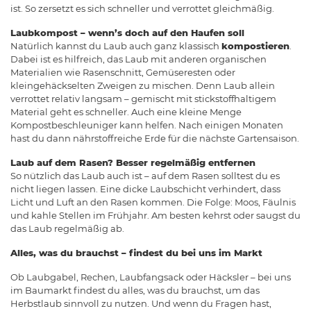
ist. So zersetzt es sich schneller und verrottet gleichmäßig.
Laubkompost – wenn’s doch auf den Haufen soll
Natürlich kannst du Laub auch ganz klassisch
kompostieren
.
Dabei ist es hilfreich, das Laub mit anderen organischen
Materialien wie Rasenschnitt, Gemüseresten oder
kleingehäckselten Zweigen zu mischen. Denn Laub allein
verrottet relativ langsam – gemischt mit stickstoffhaltigem
Material geht es schneller. Auch eine kleine Menge
Kompostbeschleuniger kann helfen. Nach einigen Monaten
hast du dann nährstoffreiche Erde für die nächste Gartensaison.
Laub auf dem Rasen? Besser regelmäßig entfernen
So nützlich das Laub auch ist – auf dem Rasen solltest du es
nicht liegen lassen. Eine dicke Laubschicht verhindert, dass
Licht und Luft an den Rasen kommen. Die Folge: Moos, Fäulnis
und kahle Stellen im Frühjahr. Am besten kehrst oder saugst du
das Laub regelmäßig ab.
Alles, was du brauchst – findest du bei uns im Markt
Ob Laubgabel, Rechen, Laubfangsack oder Häcksler – bei uns
im Baumarkt findest du alles, was du brauchst, um das
Herbstlaub sinnvoll zu nutzen. Und wenn du Fragen hast,